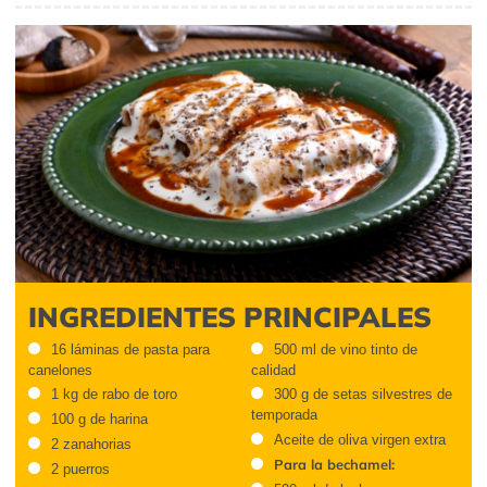
INGREDIENTES PRINCIPALES
16 láminas de pasta para
500 ml de vino tinto de
canelones
calidad
1 kg de rabo de toro
300 g de setas silvestres de
temporada
100 g de harina
Aceite de oliva virgen extra
2 zanahorias
Para la bechamel:
2 puerros