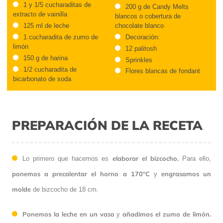
1 y 1/5 cucharaditas de
200 g de Candy Melts
extracto de vainilla
blancos o cobertura de
125 ml de leche
chocolate blanco
1 cucharadita de zumo de
Decoración:
limón
12 palitosh
150 g de harina
Sprinkles
1/2 cucharadita de
Flores blancas de fondant
bicarbonato de soda
PREPARACIÓN DE LA RECETA
elaborar el bizcocho.
Lo primero que hacemos es
Para ello,
ponemos a precalentar el horno a 170ºC
engrasamos un
y
molde
de bizcocho de 18 cm.
Ponemos la leche en un vaso
añadimos el zumo de limón.
y