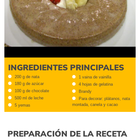
INGREDIENTES PRINCIPALES
200 g de nata
1 vaina de vainilla
180 g de azúcar
4 hojas de gelatina
100 g de chocolate
Brandy
500 ml de leche
Para decorar: plátanos, nata
montada, canela y cacao
5 yemas
PREPARACIÓN DE LA RECETA