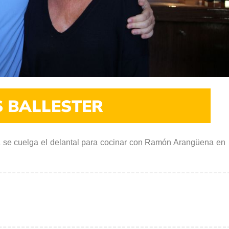
S BALLESTER
,
se cuelga el delantal para cocinar con Ramón Arangüena en