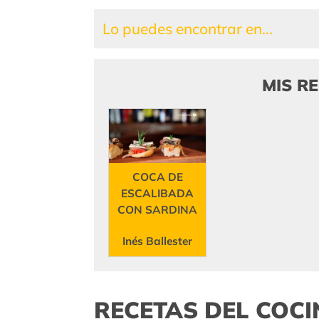
Lo puedes encontrar en...
MIS R
COCA DE
ESCALIBADA
CON SARDINA
Inés Ballester
RECETAS DEL COC