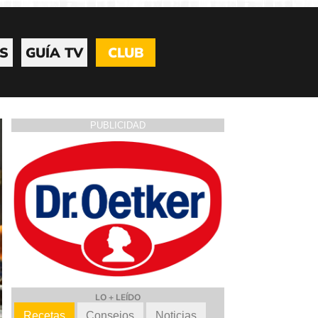
S
GUÍA TV
CLUB
PUBLICIDAD
LO + LEÍDO
Recetas
Consejos
Noticias