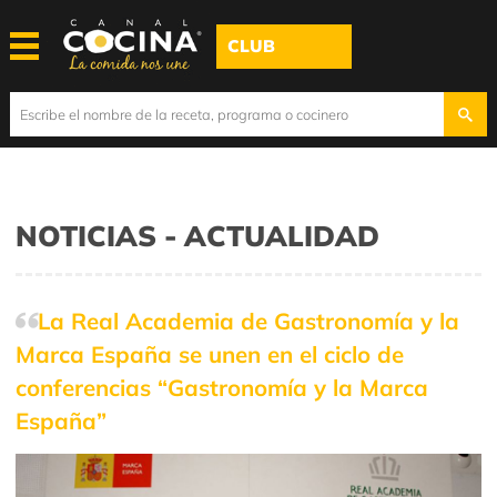
CLUB
NOTICIAS - ACTUALIDAD
La Real Academia de Gastronomía y la
Marca España se unen en el ciclo de
conferencias “Gastronomía y la Marca
España”