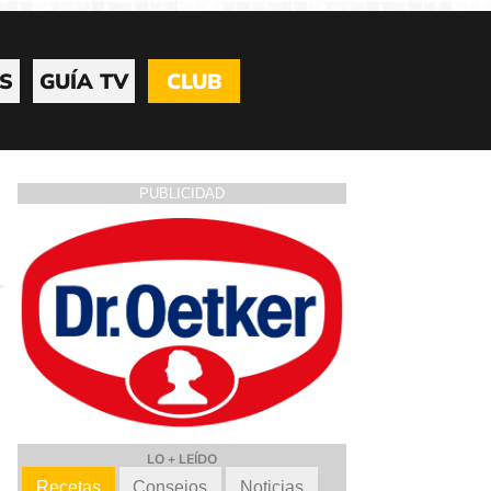
S
GUÍA TV
CLUB
PUBLICIDAD
LO + LEÍDO
Recetas
Consejos
Noticias