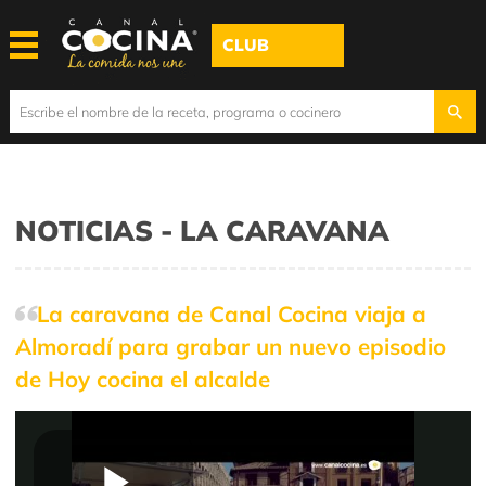
CLUB
NOTICIAS - LA CARAVANA
La caravana de Canal Cocina viaja a
Almoradí para grabar un nuevo episodio
de Hoy cocina el alcalde