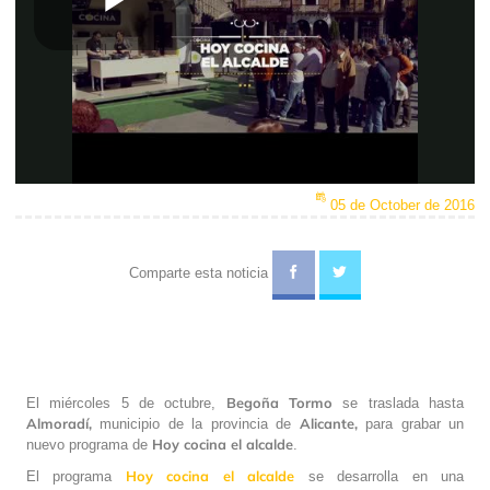
Play
Video
05 de October de 2016
Comparte esta noticia
Begoña Tormo
El miércoles 5 de octubre,
se traslada hasta
Almoradí,
Alicante,
municipio de la provincia de
para grabar un
Hoy cocina el alcalde
nuevo programa de
.
Hoy cocina el alcalde
El programa
se desarrolla en una