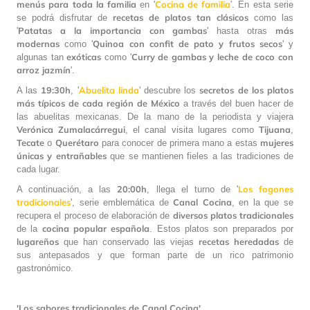
menús para toda la familia
Cocina de familia
en '
'. En esta serie
recetas de platos tan clásicos
se podrá disfrutar de
como las
Patatas a la importancia con gambas
más
'
' hasta otras
modernas
Quinoa con confit de pato y frutos secos
como '
' y
exóticas
Curry de gambas y leche de coco con
algunas tan
como '
arroz jazmín
'.
19:30h
Abuelita linda
secretos de los platos
A las
, '
' descubre los
más típicos de cada región de México
a través del buen hacer de
las abuelitas mexicanas. De la mano de la periodista y viajera
Verónica Zumalacárregui
Tijuana
, el canal visita lugares como
,
Tecate
Querétaro
mujeres
o
para conocer de primera mano a estas
únicas y entrañables
que se mantienen fieles a las tradiciones de
cada lugar.
20:00h
Los fogones
A continuación, a las
, llega el turno de '
tradicionales
Canal Cocina
', serie emblemática de
, en la que se
diversos platos tradicionales
recupera el proceso de elaboración de
cocina popular española
de la
. Estos platos son preparados por
lugareños
recetas heredadas
que han conservado las viejas
de
sus antepasados y que forman parte de un rico patrimonio
gastronómico.
'Los sabores tradicionales de Canal Cocina'