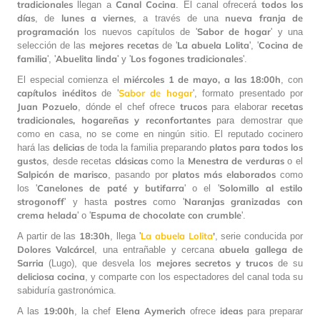
tradicionales
Canal
Cocina
todos los
llegan a
. El canal ofrecerá
días
lunes a viernes
nueva franja de
, de
, a través de una
programación
Sabor de hogar
los nuevos capítulos de '
' y una
mejores recetas
La abuela Lolita
Cocina de
selección de las
de '
', '
familia
Abuelita linda
Los fogones tradicionales
', '
' y '
'.
miércoles 1 de mayo, a las 18:00h
El especial comienza el
, con
capítulos inéditos
Sabor de hogar
de '
', formato presentado por
Juan Pozuelo
trucos
recetas
, dónde el chef ofrece
para elaborar
tradicionales, hogareñas y reconfortantes
para demostrar que
como en casa, no se come en ningún sitio. El reputado cocinero
delicias
platos para todos los
hará las
de toda la familia preparando
gustos
clásicas
Menestra de verduras
, desde recetas
como la
o el
Salpicón de marisco
platos más elaborados
, pasando por
como
Canelones de paté y butifarra
Solomillo al estilo
los '
' o el '
strogonoff
postres
Naranjas granizadas con
' y hasta
como '
crema helada
Espuma de chocolate con crumble
' o '
'.
18:30h
La abuela Lolita
'
A partir de las
, llega '
, serie conducida por
Dolores Valcárcel
abuela gallega de
, una entrañable y cercana
Sarria
mejores secretos y trucos
(Lugo), que desvela los
de su
deliciosa cocina
, y comparte con los espectadores del canal toda su
sabiduría gastronómica.
19:00h
Elena Aymerich
ideas
A las
, la chef
ofrece
para preparar