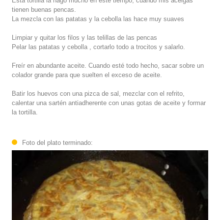
Esta tortilla la hago mucho en éste tiempo, cuando mis acelgas
tienen buenas pencas.
La mezcla con las patatas y la cebolla las hace muy suaves
Limpiar y quitar los filos y las telillas de las pencas
Pelar las patatas y cebolla , cortarlo todo a trocitos y salarlo.
Freír en abundante aceite. Cuando esté todo hecho, sacar sobre un
colador grande para que suelten el exceso de aceite.
Batir los huevos con una pizca de sal, mezclar con el refrito,
calentar una sartén antiadherente con unas gotas de aceite y formar
la tortilla.
Foto del plato terminado: