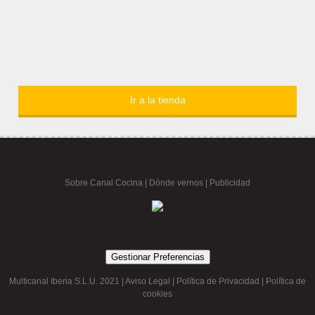
Ir a la tienda
Sobre Canal Cocina
|
Dónde vernos |
Publicidad
Gestionar Preferencias
Multicanal Iberia S.L.U. 2021 |
Aviso Legal
|
Política de Privacidad
|
Política de
cookies