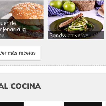
uer de
njenas a la
e ...
Sandwich verde
Ver más recetas
AL COCINA