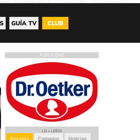
S
GUÍA TV
CLUB
PUBLICIDAD
LO + LEÍDO
Recetas
Consejos
Noticias