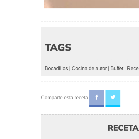
TAGS
Bocadillos
|
Cocina de autor
|
Buffet
|
Recet
Comparte esta receta
RECET