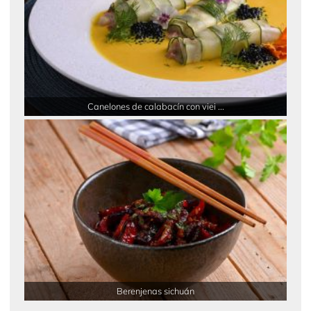
Canelones de calabacín con viei ...
Berenjenas sichuán