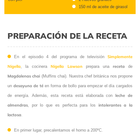
150 ml de aceite de girasol
PREPARACIÓN DE LA RECETA
Simplemente
En el episodio 4 del programa de televisión
Nigella
Nigella Lawson
receta
, la cocinera
prepara una
de
Magdalenas chai
(Muffins chai). Nuestra chef británica nos propone
desayuno de té
un
en forma de bollo para empezar el día cargados
leche
de
de energía. Además, esta receta está elaborada con
almendras
intolerantes
a la
, por lo que es perfecta para los
lactosa
.
En primer lugar, precalentamos el horno a 200ºC.