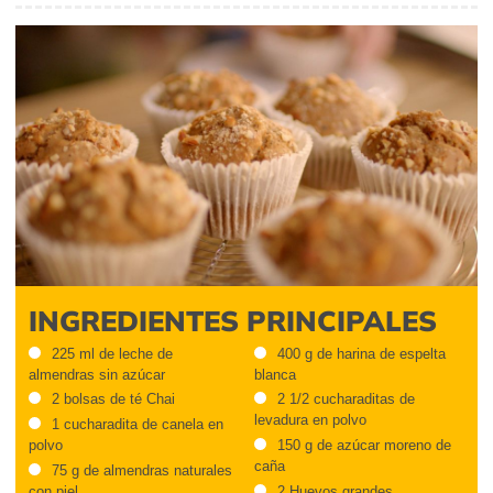
INGREDIENTES PRINCIPALES
225 ml de leche de
400 g de harina de espelta
almendras sin azúcar
blanca
2 bolsas de té Chai
2 1/2 cucharaditas de
levadura en polvo
1 cucharadita de canela en
polvo
150 g de azúcar moreno de
caña
75 g de almendras naturales
con piel
2 Huevos grandes