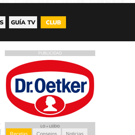
S
GUÍA TV
CLUB
PUBLICIDAD
LO + LEÍDO
Recetas
Consejos
Noticias