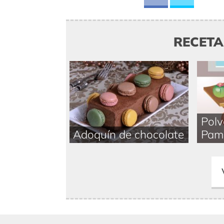
RECET
Polv
Adoquín de chocolate
Pam