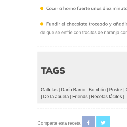
Cocer a horno fuerte unos diez minut
Fundir el chocolate troceado y añadi
de que se enfríe con trocitos de naranja con
TAGS
Galletas
|
Darío Barrio
|
Bombón
|
Postre
|
|
De la abuela
|
Friends
|
Recetas fáciles
|
Comparte esta receta