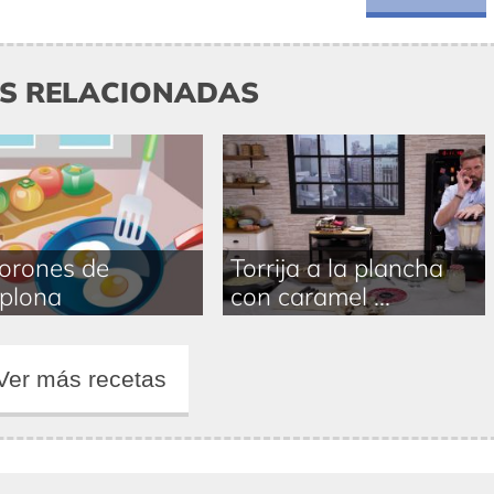
AS RELACIONADAS
orones de
Torrija a la plancha
plona
con caramel ...
Ver más recetas