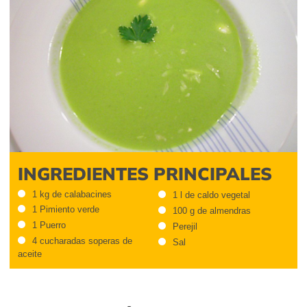
INGREDIENTES PRINCIPALES
1 kg de calabacines
1 l de caldo vegetal
1 Pimiento verde
100 g de almendras
1 Puerro
Perejil
4 cucharadas soperas de
Sal
aceite