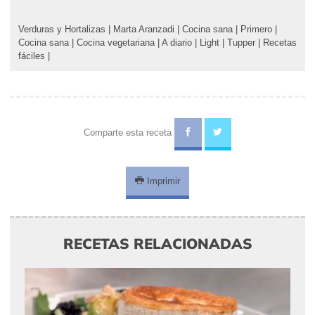
Verduras y Hortalizas
|
Marta Aranzadi
|
Cocina sana
|
Primero
|
Cocina sana
|
Cocina vegetariana
|
A diario
|
Light
|
Tupper
|
Recetas
fáciles
|
Comparte esta receta
Imprimir
RECETAS RELACIONADAS