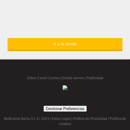
Ir a la tienda
Sobre Canal Cocina
|
Dónde vernos |
Publicidad
Gestionar Preferencias
Multicanal Iberia S.L.U. 2021 |
Aviso Legal
|
Política de Privacidad
|
Política de
cookies