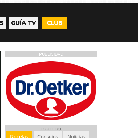
S
GUÍA TV
CLUB
PUBLICIDAD
LO + LEÍDO
Recetas
Consejos
Noticias