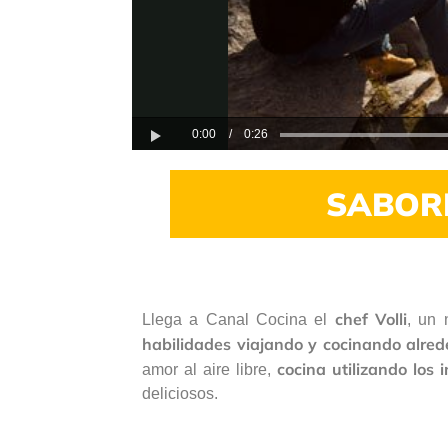
0:00
/
0:26
Play
SABORE
chef Volli
Llega a Canal Cocina el
, un 
habilidades viajando y cocinando alred
cocina utilizando los 
amor al aire libre,
deliciosos.