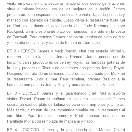
visita empieza en una pequeña heladería que desde generaciones
sirve el mismo helado, uno de los mejores de la región. James
prepara un plato inspirado en la cocina española, Tapa de pescado y
marisco con aderezo de chiptle. Luego visita el restaurante Kota Kai
en Porthleven donde el galardonado chef Jude Kereama le sirve
Rockpool, un impresionante plato de mariscos inspirado en la costa
de Cornwall. Para terminar James cocina su versión de plato de Mar
y montaña con vieiras y carne de ternera de Cornualles.
EP 2 - JERSEY. James y Mark Jordan, chef con estrella Michelin,
recorren en moto la isla de Jersey. Primero, James conoce uno de
los principales productores de Jersey Royal, las famosas patatas de
la isla y prepara un Risotto de calamares con patatas Jersey Royal.
Después, disfruta de un delicioso plato de lubina creado por Mark en
su restaurante junto al mar. Para terminar, prepara Besugo a la
barbacoa con patatas Jersey Royal y una clásica salsa Virgen.
EP 3 - DORSET. James y el galardonado chef Paul Ainsworth
visitan Dorset. Pasan la mañana en un barco lujoso donde James
cocina un exótico plato de Lubina coreana con mejillones y almejas.
Más tarde, disfrutan de una romántica comida en un restaurante al
aire libre. Para terminar, James y Paul preparan una enorme
Parrillada Mixta con remolada de manzana y nabo.
EP 4 - OXFORD. James y la galardonada chef Monica Galetti