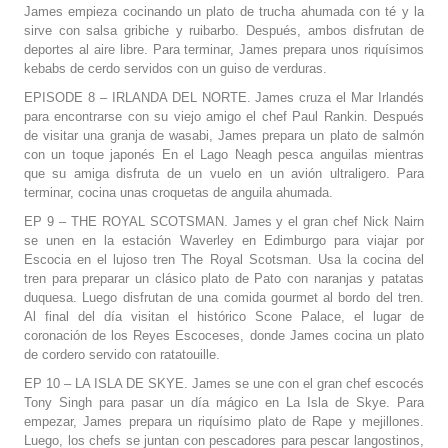
James empieza cocinando un plato de trucha ahumada con té y la
sirve con salsa gribiche y ruibarbo. Después, ambos disfrutan de
deportes al aire libre. Para terminar, James prepara unos riquísimos
kebabs de cerdo servidos con un guiso de verduras.
EPISODE 8 – IRLANDA DEL NORTE. James cruza el Mar Irlandés
para encontrarse con su viejo amigo el chef Paul Rankin. Después
de visitar una granja de wasabi, James prepara un plato de salmón
con un toque japonés En el Lago Neagh pesca anguilas mientras
que su amiga disfruta de un vuelo en un avión ultraligero. Para
terminar, cocina unas croquetas de anguila ahumada.
EP 9 – THE ROYAL SCOTSMAN. James y el gran chef Nick Nairn
se unen en la estación Waverley en Edimburgo para viajar por
Escocia en el lujoso tren The Royal Scotsman. Usa la cocina del
tren para preparar un clásico plato de Pato con naranjas y patatas
duquesa. Luego disfrutan de una comida gourmet al bordo del tren.
Al final del día visitan el histórico Scone Palace, el lugar de
coronación de los Reyes Escoceses, donde James cocina un plato
de cordero servido con ratatouille.
EP 10 – LA ISLA DE SKYE. James se une con el gran chef escocés
Tony Singh para pasar un día mágico en La Isla de Skye. Para
empezar, James prepara un riquísimo plato de Rape y mejillones.
Luego, los chefs se juntan con pescadores para pescar langostinos,