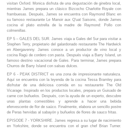
visitan Oxford. Monica disfruta de una degustación de ginebra local,
mientras James prepara un clásico Bizcocho Charlotte Royale con
frambuesas. Después, James se encuentra con Raymond Blanc en
su famoso restaurante Le Manoir aux Q'uat Saisons, donde James
cocina el plato estrella de la madre de Raymond: Pollo con
colmenillas.
EP 5 – GALES DEL SUR. James viaja a Gales del Sur para visitar a
Stephen Terry, propietario del galardonado restaurante The Hardwick
en Abergavenny. James conoce a un productor de vino local y
cocina Ragú de cordero con pasta. Después viaja a Barry Island, un
famoso destino vacacional de Gales. Para terminar, James prepara
Churros de Barry Island con salsas dulces.
EP 6 - PEAK DISTRICT es una zona de impresionante naturaleza.
Aquí se encuentra con la leyenda de la cocina Tessa Bramley para
disfrutar de una deliciosa comida en su restaurante The Old
Vicarage. Inspirado en los productos locales, prepara un Guisado de
carne con buñuelos. Después, con la ayuda de un experto, descubre
unas plantas comestibles y aprende a hacer una bebida
efervescente de flor de saúco. Finalmente, elabora un sencillo postre
de Peras hervidas al sabayón y buñuelos de flores de sauco fritas.
EPISODE 7 - YORKSHIRE. James regresa a su lugar de nacimiento
en Yorkshire, donde se encuentra con el gran chef Brian Turner.