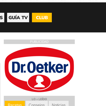
S
GUÍA TV
CLUB
PUBLICIDAD
LO + LEÍDO
Recetas
Consejos
Noticias