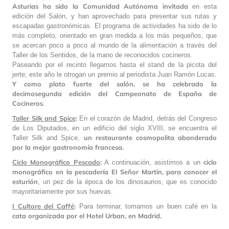
Asturias ha sido la Comunidad Autónoma invitada
en esta
edición del Salón, y han aprovechado para presentar sus rutas y
escapadas gastronómicas. El programa de actividades ha sido de lo
más completo, orientado en gran medida a los más pequeños, que
se acercan poco a poco al mundo de la alimentación a través del
Taller de los Sentidos, de la mano de reconocidos cocineros.
Paseando por el recinto llegamos hasta el stand de la picota del
jerte, este año le otrogan un premio al periodista Juan Ramón Lucas.
Y como plato fuerte del salón, se ha celebrado la
decimosegunda edición del Campeonato de España de
Cocineros
.
Taller Silk and Spice
:
En el corazón de Madrid, detrás del Congreso
de Los Diputados, en un edificio del siglo XVIII, se encuentra el
un restaurante cosmopolita abanderado
Taller Silk and Spice,
por la mejor gastronomía francesa.
Ciclo Monográfico Pescado
:
ciclo
A continuación, asistimos a un
monográfico en la pescadería El Señor Martín, para conocer el
esturión
, un pez de la época de los dinosaurios, que es conocido
mayoritariamente por sus huevas.
I Cultore del Caffé
:
Para terminar, tomamos un buen café en la
cata organizada por el Hotel Urban, en Madrid.