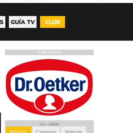
S
GUÍA TV
CLUB
PUBLICIDAD
LO + LEÍDO
Recetas
Consejos
Noticias