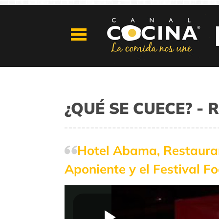
¿QUÉ SE CUECE? - 
Hotel Abama, Restauran
Aponiente y el Festival F