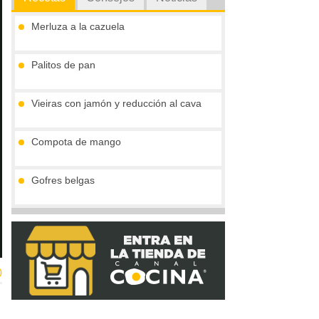
Merluza a la cazuela
Palitos de pan
Vieiras con jamón y reducción al cava
Compota de mango
Gofres belgas
Tronco de chocolate y turrón (sin gluten)
0