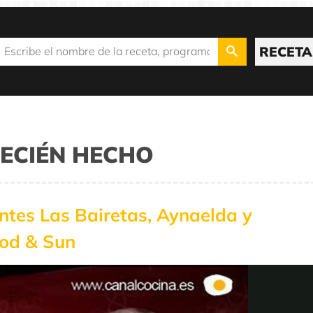
RECETA
RECIÉN HECHO
tes Las Bairetas, Aynaelda y
ood & Sun