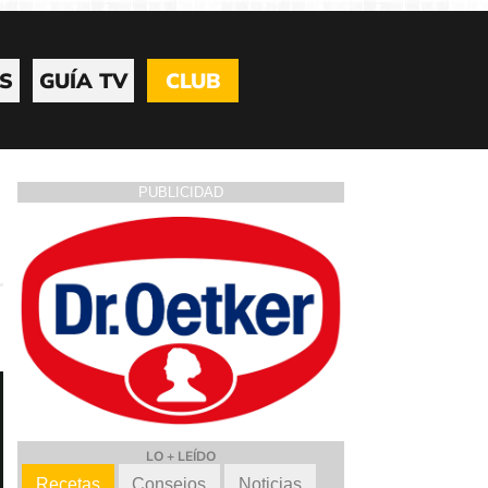
S
GUÍA TV
CLUB
PUBLICIDAD
LO + LEÍDO
Recetas
Consejos
Noticias