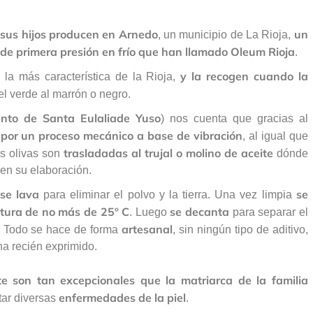
 sus hijos producen en Arnedo
un
, un municipio de La Rioja,
 de primera presión en frío que han llamado Oleum Rioja
.
y la recogen cuando la
, la más característica de la Rioja,
del verde al marrón o negro.
santo de Santa Eulaliade Yuso
) nos cuenta que gracias al
a por un proceso mecánico a base de vibración
, al igual que
trasladadas al trujal o molino de aceite
as olivas son
dónde
 en su elaboración.
 se lava
se
para eliminar el polvo y la tierra. Una vez limpia
atura de no más de 25º C
se decanta
. Luego
para separar el
artesanal
. Todo se hace de forma
, sin ningún tipo de aditivo,
na recién exprimido.
e son tan excepcionales que la matriarca de la familia
enfermedades de la piel
tar diversas
.