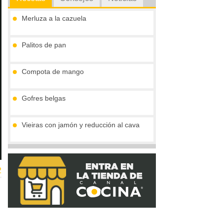
Merluza a la cazuela
Palitos de pan
Compota de mango
Gofres belgas
Vieiras con jamón y reducción al cava
Tronco de chocolate y turrón (sin gluten)
2