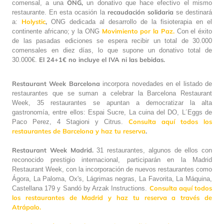
ONG,
comensal, a una
un donativo que hace efectivo el mismo
recaudación solidaria
restaurante. En esta ocasión la
se destinará
Holystic
,
a:
ONG dedicada al desarrollo de la fisioterapia en el
Movimiento por la Paz.
continente africano; y la ONG
Con el éxito
de las pasadas ediciones se espera recibir un total de 30.000
comensales en diez días, lo que supone un donativo total de
El 24+1€ no incluye el IVA ni las bebidas.
30.000€.
Restaurant Week
Barcelona
incorpora novedades en el listado de
restaurantes que se suman a celebrar la Barcelona Restaurant
Week, 35 restaurantes se apuntan a democratizar la alta
gastronomía, entre ellos: Espai Sucre, La cuina del DO, L´Eggs de
Consulta aquí todos los
Paco Perez, 4 Stagioni y Citrus.
restaurantes de Barcelona y haz tu reserva
.
Restaurant Week
Madrid.
31 restaurantes, algunos de ellos con
reconocido prestigio internacional, participarán en la Madrid
Restaurant Week, con la incorporación de nuevos restaurantes como
Ágora, La Paloma, Ox's, Lágrimas negras, La Favorita, La Máquina,
Consulta aquí todos
Castellana 179 y Sandó by Arzak Instructions.
los restaurantes de Madrid y haz tu reserva a través de
Atrápalo.