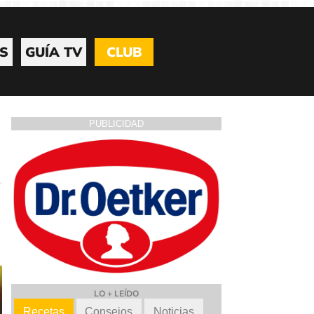
S
GUÍA TV
CLUB
PUBLICIDAD
LO + LEÍDO
Recetas
Consejos
Noticias