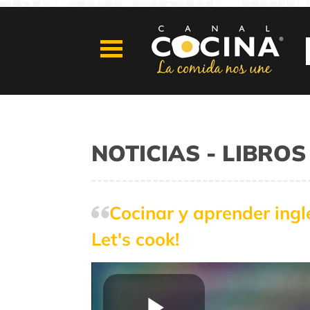
NOTICIAS - LIBR
Cocinar y aprender ingl
Let's cook!