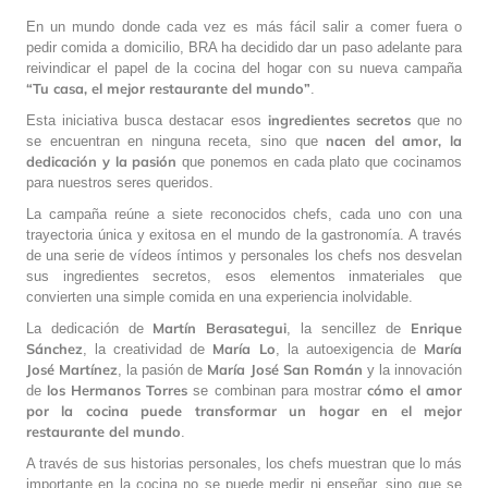
En un mundo donde cada vez es más fácil salir a comer fuera o
pedir comida a domicilio, BRA ha decidido dar un paso adelante para
reivindicar el papel de la cocina del hogar con su nueva campaña
“Tu casa, el mejor restaurante del mundo”
.
ingredientes secretos
Esta iniciativa busca destacar esos
que no
nacen del amor, la
se encuentran en ninguna receta, sino que
dedicación y la pasión
que ponemos en cada plato que cocinamos
para nuestros seres queridos.
La campaña reúne a siete reconocidos chefs, cada uno con una
trayectoria única y exitosa en el mundo de la gastronomía. A través
de una serie de vídeos íntimos y personales los chefs nos desvelan
sus ingredientes secretos, esos elementos inmateriales que
convierten una simple comida en una experiencia inolvidable.
Martín Berasategui
Enrique
La dedicación de
, la sencillez de
Sánchez
María Lo
María
, la creatividad de
, la autoexigencia de
José Martínez
María José San Román
, la pasión de
y la innovación
los Hermanos Torres
cómo el amor
de
se combinan para mostrar
por la cocina puede transformar un hogar en el mejor
restaurante del mundo
.
A través de sus historias personales, los chefs muestran que lo más
importante en la cocina no se puede medir ni enseñar, sino que se