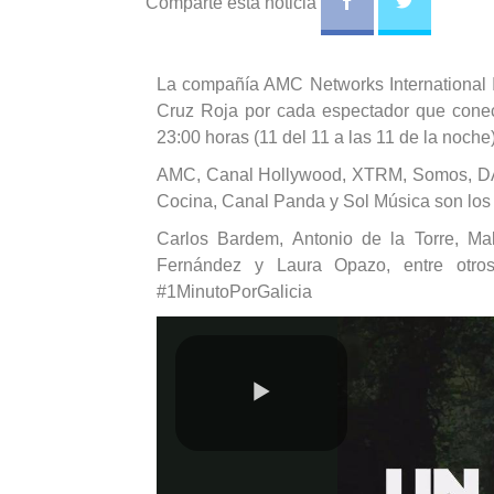
Comparte esta noticia
La compañía AMC Networks International I
Cruz Roja por cada espectador que conec
23:00 horas (11 del 11 a las 11 de la noche
AMC, Canal Hollywood, XTRM, Somos, DAR
Cocina, Canal Panda y Sol Música son los 
Carlos Bardem, Antonio de la Torre, Mal
Fernández y Laura Opazo, entre otros
#1MinutoPorGalicia