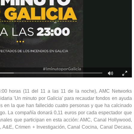
3:00 horas (11 del 11 a las 11 de la noche), AMC Networks
lidaria 'Un minuto por Galicia' para recaudar fondos en ayuda
os en la que han fallecido cuatro personas y que ha calcinado
go. La compañía donará 0,11 euros por cada espectador que
anales que participan en esta acción: AMC, Canal Hollywood,
&E, Crimen + Investigación, Canal Cocina, Canal Decasa,