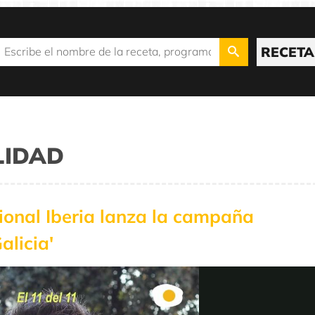
RECETA
LIDAD
onal Iberia lanza la campaña
alicia'