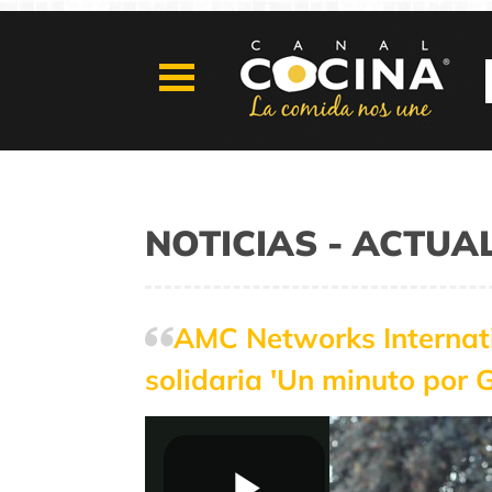
NOTICIAS - ACTUA
AMC Networks Internati
solidaria 'Un minuto por G