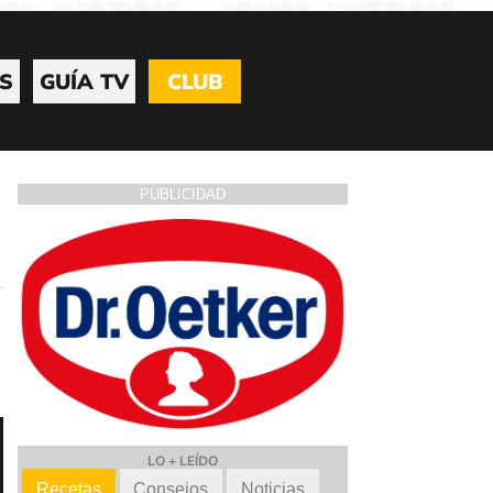
S
GUÍA TV
CLUB
PUBLICIDAD
LO + LEÍDO
Recetas
Consejos
Noticias