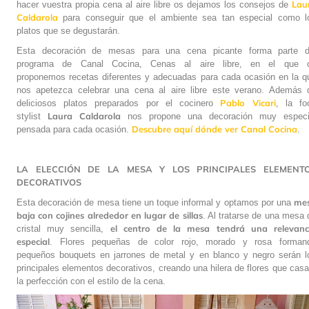
Lau
hacer vuestra propia cena al aire libre os dejamos los consejos de
Caldarola
para conseguir que el ambiente sea tan especial como l
platos que se degustarán.
Esta decoración de mesas para una cena picante forma parte d
programa de Canal Cocina, Cenas al aire libre, en el que 
proponemos recetas diferentes y adecuadas para cada ocasión en la q
nos apetezca celebrar una cena al aire libre este verano. Además 
Pablo Vicari
deliciosos platos preparados por el cocinero
, la fo
Laura Caldarola
stylist
nos propone una decoración muy especi
Descubre aquí dónde ver Canal Cocina
pensada para cada ocasión.
.
LA ELECCIÓN DE LA MESA Y LOS PRINCIPALES ELEMENT
DECORATIVOS
me
Esta decoración de mesa tiene un toque informal y optamos por una
baja con cojines alrededor en lugar de sillas
. Al tratarse de una mesa 
el centro de la mesa tendrá una relevanc
cristal muy sencilla,
especial
. Flores pequeñas de color rojo, morado y rosa forman
pequeños bouquets en jarrones de metal y en blanco y negro serán l
principales elementos decorativos, creando una hilera de flores que casa
la perfección con el estilo de la cena.