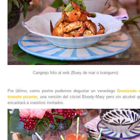
Cangrejo frito al wok (Buey de mar o txangurro)
Granizado 
Por último, como postre podemos degustar un veraniego
tomate picante
, una versión del cóctel Bloody-Mary pero sin alcohol q
encantará a vuestros invitados.