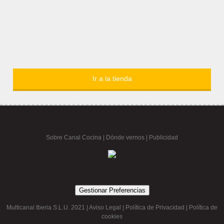
Ir a la tienda
Sobre Canal Cocina
|
Dónde vernos |
Publicidad
Gestionar Preferencias
Multicanal Iberia S.L.U. 2021 |
Aviso Legal
|
Política de Privacidad
|
Política de
cookies