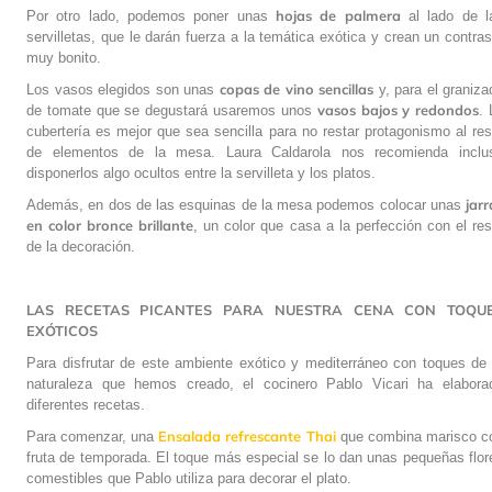
hojas de palmera
Por otro lado, podemos poner unas
al lado de l
servilletas, que le darán fuerza a la temática exótica y crean un contras
muy bonito.
copas de vino sencillas
Los vasos elegidos son unas
y, para el graniza
vasos bajos y redondos
de tomate que se degustará usaremos unos
. 
cubertería es mejor que sea sencilla para no restar protagonismo al res
de elementos de la mesa. Laura Caldarola nos recomienda inclu
disponerlos algo ocultos entre la servilleta y los platos.
jarr
Además, en dos de las esquinas de la mesa podemos colocar unas
en color bronce brillante
, un color que casa a la perfección con el res
de la decoración.
LAS RECETAS PICANTES PARA NUESTRA CENA CON TOQU
EXÓTICOS
Para disfrutar de este ambiente exótico y mediterráneo con toques de 
naturaleza que hemos creado, el cocinero Pablo Vicari ha elabora
diferentes recetas.
Ensalada refrescante Thai
Para comenzar, una
que combina marisco c
fruta de temporada. El toque más especial se lo dan unas pequeñas flor
comestibles que Pablo utiliza para decorar el plato.