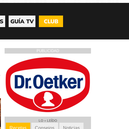
S
GUÍA TV
CLUB
PUBLICIDAD
LO + LEÍDO
Recetas
Consejos
Noticias