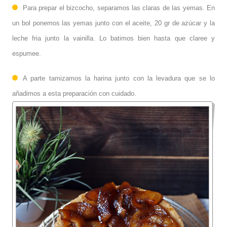
Para prepar el bizcocho, separamos las claras de las yemas. En
un bol ponemos las yemas junto con el aceite, 20 gr de azúcar y la
leche fria junto la vainilla. Lo batimos bien hasta que claree y
espumee.
A parte tamizamos la harina junto con la levadura que se lo
añadimos a esta preparación con cuidado.