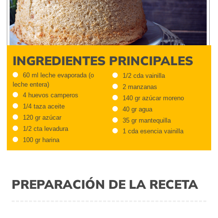
INGREDIENTES PRINCIPALES
60 ml leche evaporada (o
1/2 cda vainilla
leche entera)
2 manzanas
4 huevos camperos
140 gr azúcar moreno
1/4 taza aceite
40 gr agua
120 gr azúcar
35 gr mantequilla
1/2 cta levadura
1 cda esencia vainilla
100 gr harina
PREPARACIÓN DE LA RECETA