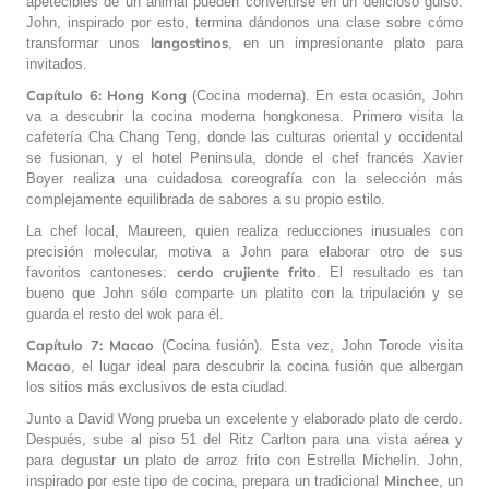
apetecibles de un animal pueden convertirse en un delicioso guiso.
John, inspirado por esto, termina dándonos una clase sobre cómo
langostinos
transformar unos
, en un impresionante plato para
invitados.
Capítulo 6: Hong Kong
(Cocina moderna). En esta ocasión, John
va a descubrir la cocina moderna hongkonesa. Primero visita la
cafetería Cha Chang Teng, donde las culturas oriental y occidental
se fusionan, y el hotel Peninsula, donde el chef francés Xavier
Boyer realiza una cuidadosa coreografía con la selección más
complejamente equilibrada de sabores a su propio estilo.
La chef local, Maureen, quien realiza reducciones inusuales con
precisión molecular, motiva a John para elaborar otro de sus
cerdo crujiente frito
favoritos cantoneses:
. El resultado es tan
bueno que John sólo comparte un platito con la tripulación y se
guarda el resto del wok para él.
Capítulo 7: Macao
(Cocina fusión). Esta vez, John Torode visita
Macao
, el lugar ideal para descubrir la cocina fusión que albergan
los sitios más exclusivos de esta ciudad.
Junto a David Wong prueba un excelente y elaborado plato de cerdo.
Después, sube al piso 51 del Ritz Carlton para una vista aérea y
para degustar un plato de arroz frito con Estrella Michelín. John,
Minchee
inspirado por este tipo de cocina, prepara un tradicional
, un