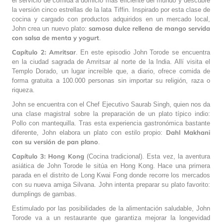
el servicio de comida a domicio más eficiente del mundo y descubre
la versión cinco estrellas de la lata Tiffin. Inspirado por esta clase de
cocina y cargado con productos adquiridos en un mercado local,
samosa dulce rellena de mango servida
John crea un nuevo plato:
con salsa de menta y yogurt
.
Capítulo 2: Amritsar
. En este episodio John Torode se encuentra
en la ciudad sagrada de Amritsar al norte de la India. Allí visita el
Templo Dorado, un lugar increíble que, a diario, ofrece comida de
forma gratuita a 100.000 personas sin importar su religión, raza o
riqueza.
John se encuentra con el Chef Ejecutivo Saurab Singh, quien nos da
una clase magistral sobre la preparación de un plato típico indio:
Pollo con mantequilla. Tras esta experiencia gastronómica bastante
Dahl Makhani
diferente, John elabora un plato con estilo propio:
con su versión de pan plano
.
Capítulo 3: Hong Kong
(Cocina tradicional). Esta vez, la aventura
asiática de John Torode le sitúa en Hong Kong. Hace una primera
parada en el distrito de Long Kwai Fong donde recorre los mercados
con su nueva amiga Silvana. John intenta preparar su plato favorito:
dumplings de gambas.
Estimulado por las posibilidades de la alimentación saludable, John
Torode va a un restaurante que garantiza mejorar la longevidad