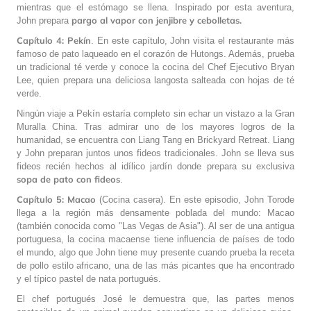
mientras que el estómago se llena. Inspirado por esta aventura,
pargo al vapor con jenjibre y cebolletas.
John prepara
Capítulo 4: Pekín
. En este capítulo, John visita el restaurante más
famoso de pato laqueado en el corazón de Hutongs. Además, prueba
un tradicional té verde y conoce la cocina del Chef Ejecutivo Bryan
Lee, quien prepara una deliciosa langosta salteada con hojas de té
verde.
Ningún viaje a Pekín estaría completo sin echar un vistazo a la Gran
Muralla China. Tras admirar uno de los mayores logros de la
humanidad, se encuentra con Liang Tang en Brickyard Retreat. Liang
y John preparan juntos unos fideos tradicionales. John se lleva sus
fideos recién hechos al idílico jardín donde prepara su exclusiva
sopa de pato con fideos
.
Capítulo 5: Macao
(Cocina casera). En este episodio, John Torode
llega a la región más densamente poblada del mundo: Macao
(también conocida como "Las Vegas de Asia"). Al ser de una antigua
portuguesa, la cocina macaense tiene influencia de países de todo
el mundo, algo que John tiene muy presente cuando prueba la receta
de pollo estilo africano, una de las más picantes que ha encontrado
y el típico pastel de nata portugués.
El chef portugués José le demuestra que, las partes menos