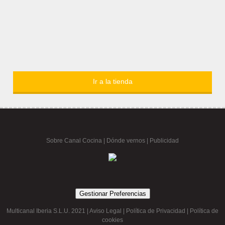
Ir a la tienda
Sobre Canal Cocina
|
Dónde vernos |
Publicidad
Gestionar Preferencias
Multicanal Iberia S.L.U. 2021 |
Aviso Legal
|
Política de Privacidad
|
Política de
cookies