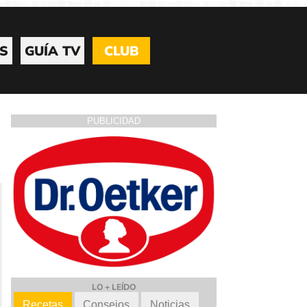
S
GUÍA TV
CLUB
PUBLICIDAD
LO + LEÍDO
Recetas
Consejos
Noticias