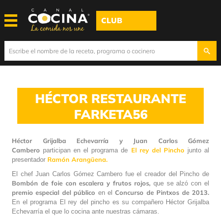
CLUB
HÉCTOR RESTAURANTE
FARKETA56
Héctor Grijalba Echevarría y Juan Carlos Gómez
Cambero
El rey del Pincho
participan en el programa de
junto al
Ramón Arangüena.
presentador
El chef
Juan Carlos Gómez Cambero
fue el creador del Pincho de
Bombón de foie con escalera y frutos rojos,
que se alzó con el
premio especial del público
Concurso de Pintxos de 2013.
en el
En el programa El rey del pincho es su compañero Héctor Grijalba
Echevarría el que lo cocina ante nuestras cámaras.