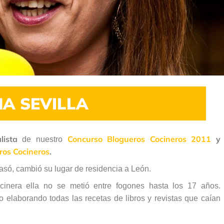
A SEVILLA
lista
Concurso Blogueros Cocineros 2011
y
de nuestro
os Cocineros
.
asó, cambió su lugar de residencia a León.
nera ella no se metió entre fogones hasta los 17 años.
o elaborando todas las recetas de libros y revistas que caían