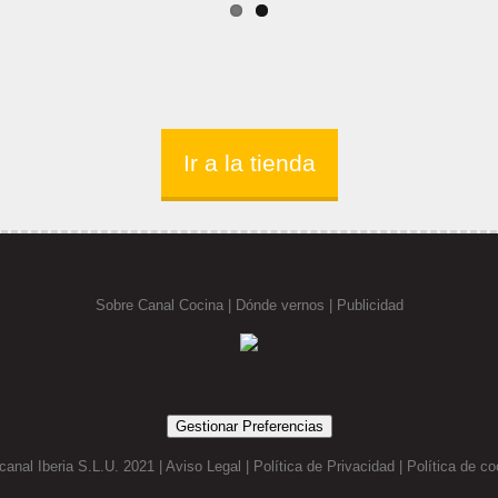
Ir a la tienda
Sobre Canal Cocina
|
Dónde vernos |
Publicidad
Gestionar Preferencias
canal Iberia S.L.U. 2021 |
Aviso Legal
|
Política de Privacidad
|
Política de co