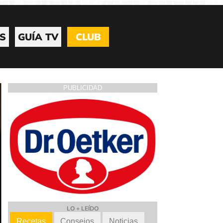
S
GUÍA TV
CLUB
PUBLICIDAD
LO + LEÍDO
Recetas
Consejos
Noticias