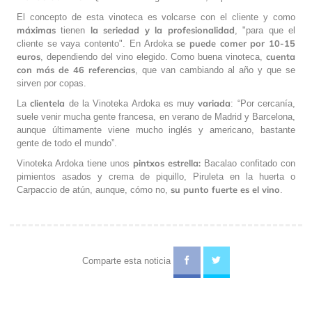
El concepto de esta vinoteca es volcarse con el cliente y como
máximas
la seriedad y la profesionalidad
tienen
, "para que el
se puede comer por 10-15
cliente se vaya contento". En Ardoka
euros
cuenta
, dependiendo del vino elegido. Como buena vinoteca,
con más de 46 referencias
, que van cambiando al año y que se
sirven por copas.
clientela
variada
La
de la Vinoteka Ardoka es muy
: “Por cercanía,
suele venir mucha gente francesa, en verano de Madrid y Barcelona,
aunque últimamente viene mucho inglés y americano, bastante
gente de todo el mundo”.
pintxos estrella:
Vinoteka Ardoka tiene unos
Bacalao confitado con
pimientos asados y crema de piquillo, Piruleta en la huerta o
su punto fuerte es el vino
Carpaccio de atún, aunque, cómo no,
.
Comparte esta noticia