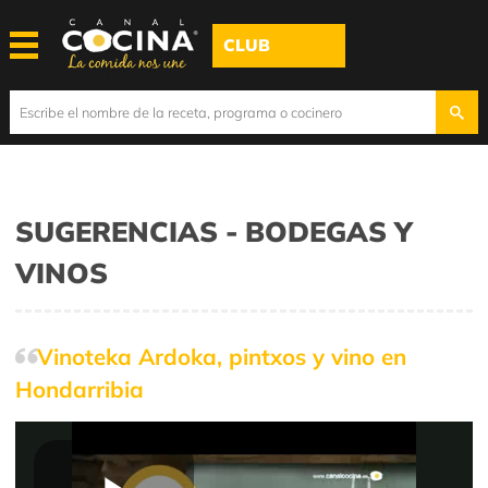
CLUB
SUGERENCIAS - BODEGAS Y
VINOS
Vinoteka Ardoka, pintxos y vino en
Hondarribia