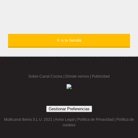
Ir a la tienda
Sobre Canal Cocina
|
Dónde vernos |
Publicidad
Gestionar Preferencias
Multicanal Iberia S.L.U. 2021 |
Aviso Legal
|
Política de Privacidad
|
Política de
cookies