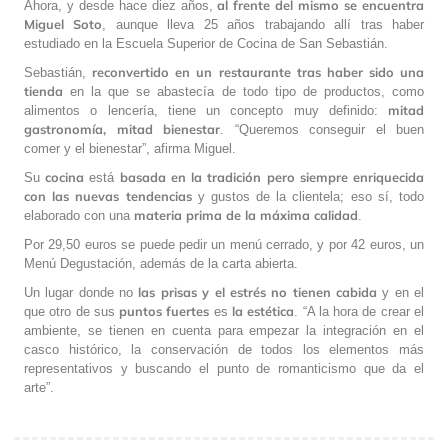
al frente del mismo se encuentra
Ahora, y desde hace diez años,
Miguel Soto
, aunque lleva 25 años trabajando allí tras haber
estudiado en la Escuela Superior de Cocina de San Sebastián.
reconvertido en un restaurante tras haber sido una
Sebastián,
tienda
en la que se abastecía de todo tipo de productos, como
mitad
alimentos o lencería, tiene un concepto muy definido:
gastronomía, mitad bienestar
. “Queremos conseguir el buen
comer y el bienestar”, afirma Miguel.
cocina
basada en la tradición pero siempre enriquecida
Su
está
con las nuevas tendencias
y gustos de la clientela; eso sí, todo
materia prima de la máxima calidad
elaborado con una
.
Por 29,50 euros se puede pedir un menú cerrado, y por 42 euros, un
Menú Degustación, además de la carta abierta.
las prisas y el estrés no tienen cabida
Un lugar donde no
y en el
puntos fuertes
la
estética
que otro de sus
es
. “A la hora de crear el
ambiente, se tienen en cuenta para empezar la integración en el
casco histórico, la conservación de todos los elementos más
representativos y buscando el punto de romanticismo que da el
arte”.