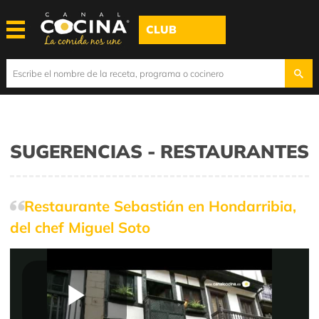
CLUB
SUGERENCIAS - RESTAURANTES
Restaurante Sebastián en Hondarribia,
del chef Miguel Soto