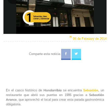
Play
Video
06 de February de 2014
Comparte esta noticia
Hondarribia
Sebastián
En el casco histórico de
se encuentra
, un
Sebastián
restaurante que abrió sus puertas en 1986 gracias a
Arance
, que aprovechó el local para crear esta parada gastronómica
obligatoria.