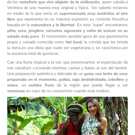
rastafaris que vive alejado de la civilización
de los
, quien saluda a
Verónica de una manera muy original y típica. Sin saberlo estamos
supermercado muy auténtico al aire
en medio de lo que sería un
libre
que representa en su máxima expresión su corriente filosófica
naturaleza y la libertad
basada en la
. En este “super” encontramos
piña, coco, jengibre, cúrcuma, aguacate y caña de azúcar en su
estado más puro
. El movimiento rastafari goza de una gastronomía
Ital food,
propia y variada conocida como
la comida que les brinda
la tierra,es una dieta que suele ser vegetariana y se caracteriza por
la ausencia total de químicos.
Cae una lluvia tropical a la vez que presenciamos el espectáculo de
tres rastafaris cocinando mientras cantan y bailan al son del tambor.
guiso con leche de coco
Una preparación auténtica y delicada de un
preparada en el momento, judías, soja deshidratada, cebollino y
ackee
exótico fruto
, un
de la región que puede llegar a ser
venenoso
en caso de no consumirse cuando está maduro.