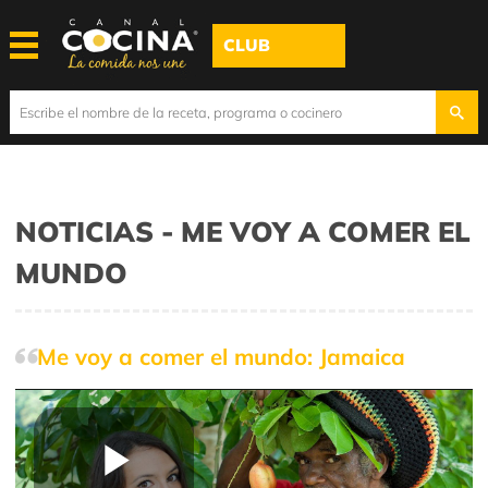
CLUB
NOTICIAS - ME VOY A COMER EL
MUNDO
Me voy a comer el mundo: Jamaica