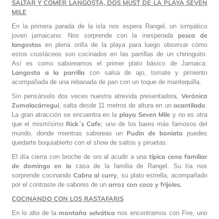
SALTAR Y COMER LANGOSTA, DOS
MUST
DE LA PLAYA SEVEN
MILE
En la primera parada de la isla nos espera Rangel, un simpático
pesca de
joven jamaicano. Nos sorprende con la inesperada
langostas
en plena orilla de la playa para luego observar cómo
estos crustáceos son cocinados en las parrillas de un chiringuito.
Así es como saboreamos el primer plato básico de Jamaica:
Langosta a la parrilla
con salsa de ajo, tomate y pimiento
acompañada de una rebanada de pan con un toque de mantequilla.
Verónica
Sin pensárselo dos veces nuestra atrevida presentadora,
Zumalacárregui
acantilado
, salta desde 11 metros de altura en un
.
playa Seven Mile
La gran atracción se encuentra en la
y no es otra
Rick´s Cafe
que el mismísimo
; uno de los bares más famosos del
Pudin de boniato
mundo, donde mientras saboreas un
puedes
quedarte boquiabierto con el show de saltos y piruetas.
típica cena familiar
El día cierra con broche de oro al acudir a una
de domingo en la
casa de la familia de Rangel. Su tía nos
Cabra al curry
sorprende cocinando
, su plato estrella, acompañado
arroz con coco y frijoles.
por el contraste de sabores de un
COCINA
NDO CON LOS RASTAFARIS
montaña selvática
En lo alto de la
nos encontramos con Fire, uno