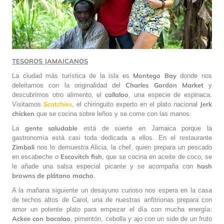
TESOROS JAMAICANOS
Montego Bay
La ciudad más turística de la isla es
donde nos
Charles Gordon Market
deleitamos con la originalidad del
y
callaloo
descubrimos otro alimento, el
, una especie de espinaca.
Scotchies
Jerk
Visitamos
, el chiringuito experto en el plato nacional
chicken
que se cocina sobre leños y se come con las manos.
gente saludable
La
está de suerte en Jamaica porque la
gastronomía está casi toda dedicada a ellos. En el restaurante
Zimbali
nos lo demuestra Alicia, la chef, quien prepara un pescado
Escovitch fish
en escabeche o
, que se cocina en aceite de coco, se
hash
le añade una salsa especial picante y se acompaña con
browns
de plátano macho
.
A la mañana siguiente un desayuno curioso nos espera en la casa
de techos altos de Carol, una de nuestras anfitrionas prepara con
amor un potente plato para empezar el día con mucha energía:
Ackee
con bacalao
, pimentón, cebolla y ajo con un
side
de un fruto