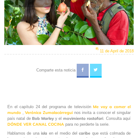
Play
Video
11 de April de 2018
Comparte esta noticia
Me voy a comer el
En el capítulo 24 del programa de televisión
mundo
Verónica Zumalacárregui
,
nos invita a conocer el singular
Bob Marley
movimiento rastafari
país natal de
y el
. Consulta aquí
DÓNDE VER CANAL COCINA
para no perderte la serie.
isla
caribe
Hablamos de una
en el medio del
que está colmada de