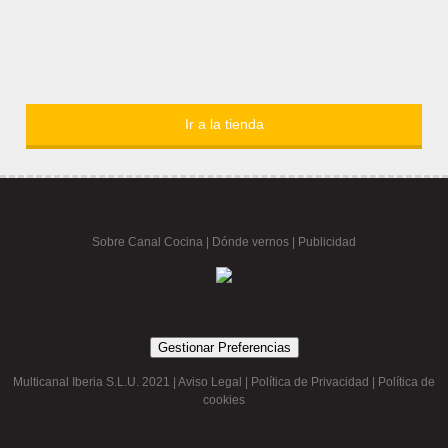
Ir a la tienda
Sobre Canal Cocina
|
Dónde vernos |
Publicidad
Gestionar Preferencias
Multicanal Iberia S.L.U. 2021 |
Aviso Legal
|
Política de Privacidad
|
Política de
cookies