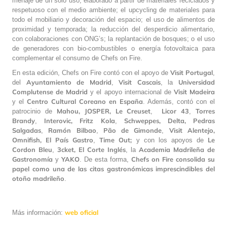
menaje de un solo uso, elaborado a partir de materiales reciclados y
respetuoso con el medio ambiente; el upcycling de materiales para
todo el mobiliario y decoración del espacio; el uso de alimentos de
proximidad y temporada; la reducción del desperdicio alimentario,
con colaboraciones con ONG’s; la replantación de bosques; o el uso
de generadores con bio-combustibles o energía fotovoltaica para
complementar el consumo de Chefs on Fire.
Visit Portugal
En esta edición, Chefs on Fire contó con el apoyo de
,
Ayuntamiento de Madrid
Visit Cascais
Universidad
del
,
, la
Complutense de Madrid
Visit Madeira
y el apoyo internacional de
Centro Cultural Coreano en España
y el
. Además, contó con el
Mahou, JOSPER, Le Creuset
Licor 43
Torres
patrocinio de
,
,
Brandy
Interovic, Fritz Kola
Schweppes, Delta,
Pedras
,
,
Salgadas
Ramón Bilbao
Pão de Gimonde
Visit Alentejo,
,
,
,
Omnifish, El País Gastro
Time Out;
Le
,
y con los apoyos de
Cordon Bleu
3cket, El Corte Inglés
Academia Madrileña de
,
, la
Gastronomía
YAKO
Chefs on Fire consolida su
y
. De esta forma,
papel como una de las citas gastronómicas imprescindibles del
otoño madrileño
.
web oficial
Más información: