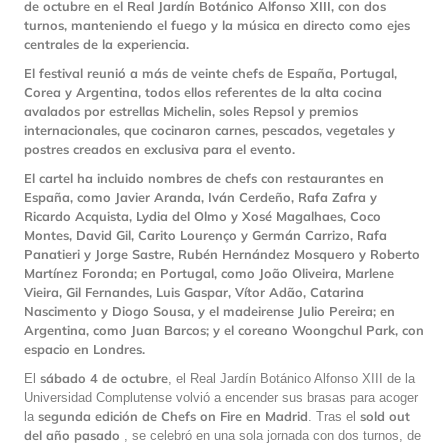
de octubre en el Real Jardín Botánico Alfonso XIII, con dos
turnos, manteniendo el fuego y la música en directo como ejes
centrales de la experiencia.
El festival reunió a más de veinte chefs de España, Portugal,
Corea y Argentina, todos ellos referentes de la alta cocina
avalados por estrellas Michelin, soles Repsol y premios
internacionales, que cocinaron carnes, pescados, vegetales y
postres creados en exclusiva para el evento.
El cartel ha incluido nombres de chefs con restaurantes en
España, como Javier Aranda, Iván Cerdeño, Rafa Zafra y
Ricardo Acquista, Lydia del Olmo y Xosé Magalhaes, Coco
Montes, David Gil, Carito Lourenço y Germán Carrizo, Rafa
Panatieri y Jorge Sastre, Rubén Hernández Mosquero y Roberto
Martínez Foronda; en Portugal, como João Oliveira, Marlene
Vieira, Gil Fernandes, Luis Gaspar, Vítor Adão, Catarina
Nascimento y Diogo Sousa, y el madeirense Julio Pereira; en
Argentina, como Juan Barcos; y el coreano Woongchul Park, con
espacio en Londres.
sábado 4 de octubre
El
, el Real Jardín Botánico Alfonso XIII de la
Universidad Complutense volvió a encender sus brasas para acoger
segunda edición de Chefs on Fire en Madrid
sold out
la
. Tras el
del año pasado
, se celebró en una sola jornada con dos turnos, de