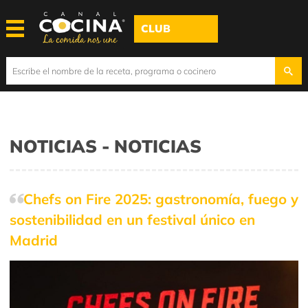
CLUB
NOTICIAS - NOTICIAS
Chefs on Fire 2025: gastronomía, fuego y
sostenibilidad en un festival único en
Madrid