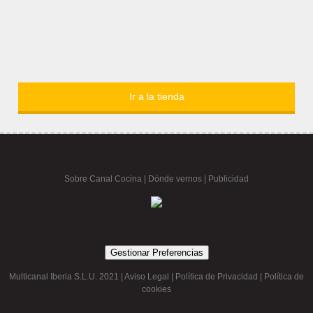
Ir a la tienda
Sobre Canal Cocina
|
Dónde vernos |
Publicidad
Gestionar Preferencias
Multicanal Iberia S.L.U. 2021 |
Aviso Legal
|
Política de Privacidad
|
Política de
cookies