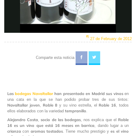
Video
27 de February de 2012
Comparte esta noticia
Las
bodegas Navaltallar
han presentado en Madrid sus vinos
en
una cata en la que se han podido probar tres de sus tintos:
Navaltallar joven
Roble 8
Roble 16
,
y su vino estrella, el
, todos
tempranillo
ellos elaborados con la variedad
.
Alejandro Costa
socio de las bodegas
Roble
,
, nos explica que el
16 es un vino que está 16 meses en barrica
, dando lugar a un
crianza
aromas tostados
es el vino
con
. Tiene mucho prestigio y