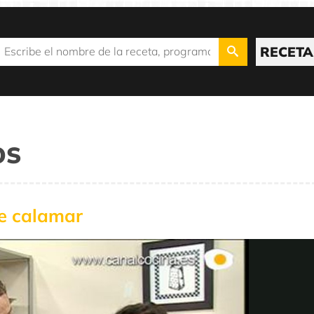
RECETA
OS
e calamar