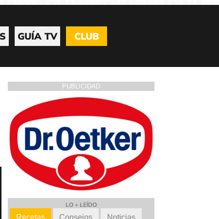
S
GUÍA TV
CLUB
PUBLICIDAD
LO + LEÍDO
Recetas
Consejos
Noticias