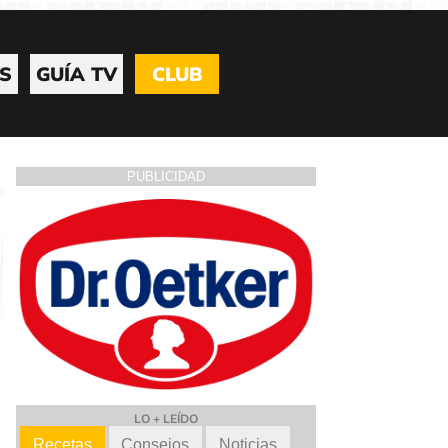
S
GUÍA TV
CLUB
PUBLICIDAD
LO + LEÍDO
Recetas
Consejos
Noticias