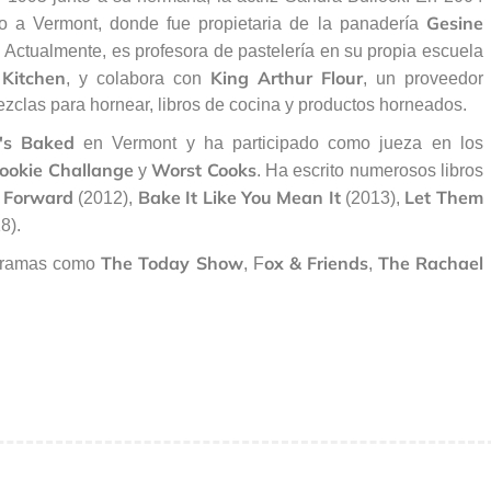
Gesine
o a Vermont, donde fue propietaria de la panadería
. Actualmente, es profesora de pastelería en su propia escuela
 Kitchen
King Arthur Flour
, y colabora con
, un proveedor
zclas para hornear, libros de cocina y productos horneados.
's Baked
en Vermont y ha participado como jueza en los
ookie Challange
Worst Cooks
y
. Ha escrito numerosos libros
t Forward
Bake It Like You Mean It
Let Them
(2012),
(2013),
8).
The Today Show
ox & Friends
The Rachael
ogramas como
, F
,