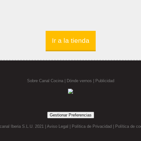
Ir a la tienda
Sobre Canal Cocina
|
Dónde vernos |
Publicidad
Gestionar Preferencias
canal Iberia S.L.U. 2021 |
Aviso Legal
|
Política de Privacidad
|
Política de co