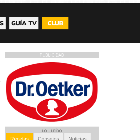
S
GUÍA TV
CLUB
PUBLICIDAD
LO + LEÍDO
Recetas
Consejos
Noticias