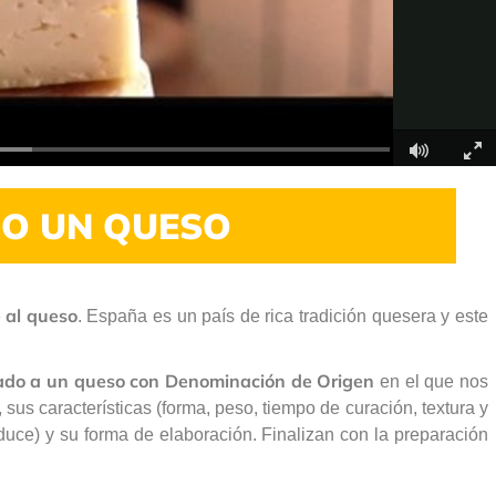
Fullscr
O UN QUESO
 al queso
. España es un país de rica tradición quesera y este
cado a un queso con Denominación de Origen
en el que nos
 sus características (forma, peso, tiempo de curación, textura y
duce) y su forma de elaboración. Finalizan con la preparación