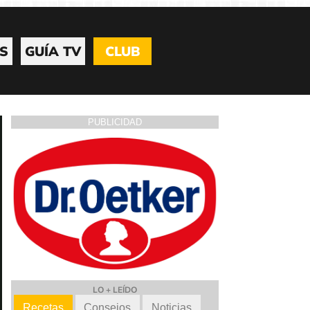
S
GUÍA TV
CLUB
PUBLICIDAD
LO + LEÍDO
Recetas
Consejos
Noticias