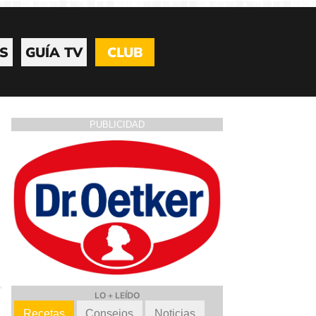
S
GUÍA TV
CLUB
PUBLICIDAD
LO + LEÍDO
Recetas
Consejos
Noticias