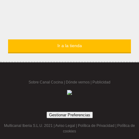
Ir a la tienda
Sobre Canal Cocina
|
Dónde vernos |
Publicidad
Gestionar Preferencias
Multicanal Iberia S.L.U. 2021 |
Aviso Legal
|
Política de Privacidad
|
Política de
cookies