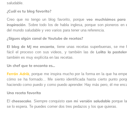
saludable.
¿Cuál es tu blog favorito?
veo muchísimos para 
Creo que no tengo un blog favorito, porque
inspiración
. Sobre todo los de habla inglesa, porque son pioneros en
del mundo saludable y veo varios para tener una referencia.
¿Sigues algún canal de Youtube de recetas?
El blog de MJ me encanta
, tiene unas recetas superbuenas, se me
Lolita la pastele
fácil el proceso con sus videos, y también las de
también es muy explícita en las recetas.
Un chef que te encanta es...
Ferrán Adrià
, porque me inspira mucho por la forma en la que ha emp
cómo se ha formado... Me siento identificada hasta cierto punto porq
haciendo como puedo y como puedo aprender. Hay más pero, él me enca
Una receta favorita
cheesecake
con mi versión saludable
El
. Siempre conquisto
porque la
se lo espera. Te puedes comer dos tres pedazos y los que quieras.