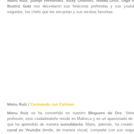
Manu
Ruiz
Juanjo
Fernández
Auxy
Ordónez
Noelia
Ortiz
Olga
N
,
,
,
,
Beatriz
Gala
nos desvelaron sus bitácoras preferidas y sus yout
seguidos, los chefs que les encantan y sus recetas favoritas.
Manu Ruiz /
Cocinando con Catman
Manu Ruiz
Bloguero de Oro
se ha convertido en nuestro
. Vete
profesión, este ciudadrealeño reside en Mallorca y es un apasionado de 
autodidacta
que ha aprendido de manera
. Manu, además, ha creado 
canal
en
Youtube
donde, de manera visual, comparte con sus segui