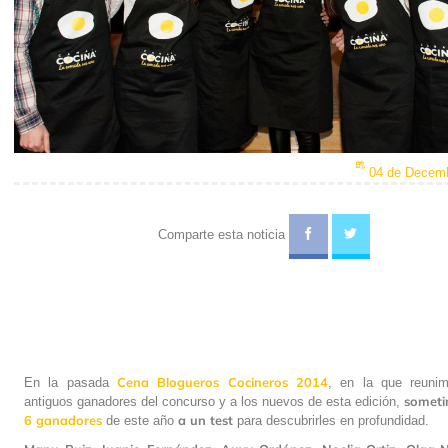
04 de Decemb
Comparte esta noticia
Cena Blogueros Cocineros 2014
En la pasada
, en la que reuni
someti
antiguos ganadores del concurso y a los nuevos de esta edición,
6 ganadores
a un test
de este año
para descubrirles en profundidad.