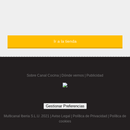
Ir a la tienda
Sobre Canal Cocina
|
Dónde vernos |
Publicidad
Gestionar Preferencias
Multicanal Iberia S.L.U. 2021 |
Aviso Legal
|
Política de Privacidad
|
Política de
cookies