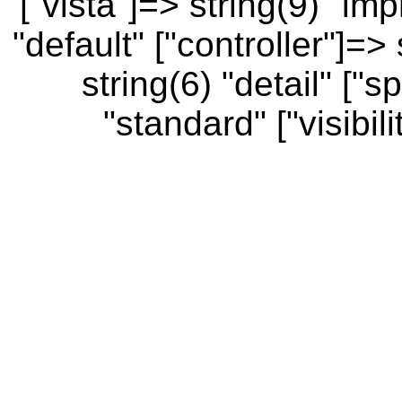
["vista"]=> string(9) "im
"default" ["controller"]=>
string(6) "detail" ["
"standard" ["visibili