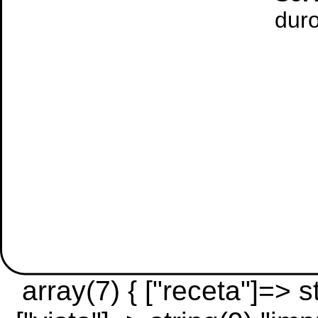
duro
array(7) { ["receta"]=> 