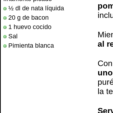
po
½ dl de nata líquida
incl
20 g de bacon
1 huevo cocido
Mie
Sal
al r
Pimienta blanca
Con
uno
puré
la t
Serv